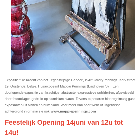
Expositie "De Kracht van het Tegenstrijdige Geheel", in ArtGalleryPennings, Kerkstraat
19, Oostende, België. Huisexposant Mappie Pennings (Eindhoven '67). Een
doorlopende expositie van krachtige, abstracte, expressieve schilderijen, afgewisseld
door fotocollages gedrukt op aluminium platen. Tevens exposeren hier regelmatig gast
exposanten uit binnen en buitenland. Voor meer van haar werk of uitgebreide
achtergrond infornatie zie ook
www.mappiepennings.com
Feestelijk Opening 14juni van 12u tot
14u!