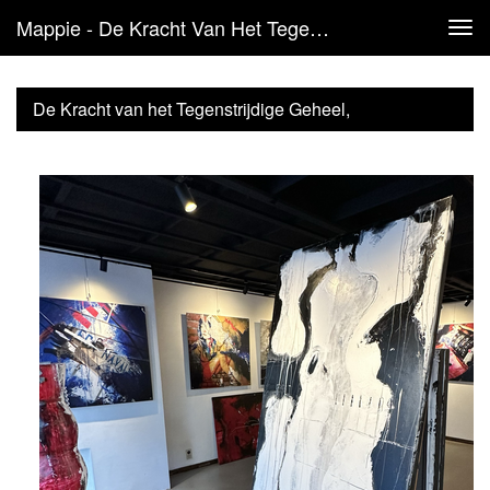
Mappie - De Kracht Van Het Tegenstrijdige Geheel, ArtGalleryPennings
Tog
navi
De Kracht van het Tegenstrijdige Geheel,
ArtGalleryPennings